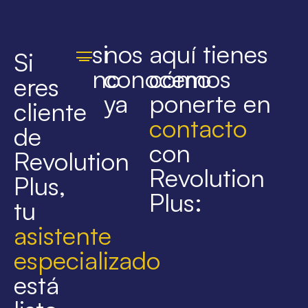
si
nos
aquí tienes
Si
no
conocemos
cómo
eres
ya
ponerte en
cliente
contacto
de
con
Revolution
Revolution
Plus,
Plus:
tu
asistente
especializado
está